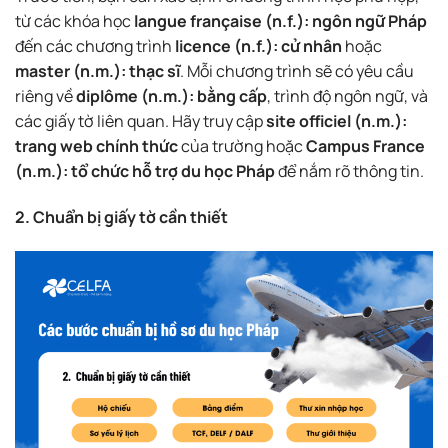
từ các khóa học
langue française (n.f.): ngôn ngữ Pháp
đến các chương trình
licence (n.f.): cử nhân
hoặc
master (n.m.): thạc sĩ
. Mỗi chương trình sẽ có yêu cầu
riêng về
diplôme (n.m.): bằng cấp
, trình độ ngôn ngữ, và
các giấy tờ liên quan. Hãy truy cập
site officiel (n.m.):
trang web chính thức
của trường hoặc
Campus France
(n.m.): tổ chức hỗ trợ du học Pháp
để nắm rõ thông tin.
2. Chuẩn bị giấy tờ cần thiết