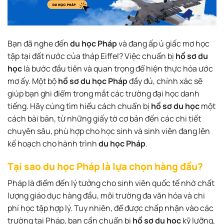
Bạn đã nghe đến
du học Pháp
và đang ấp ủ giấc mơ học
tập tại đất nước của tháp Eiffel? Việc chuẩn bị
hồ sơ du
học
là bước đầu tiên và quan trọng để hiện thực hóa ước
mơ ấy. Một bộ
hồ sơ du học Pháp
đầy đủ, chính xác sẽ
giúp bạn ghi điểm trong mắt các trường đại học danh
tiếng. Hãy cùng tìm hiểu cách chuẩn bị
hồ sơ du học
một
cách bài bản, từ những giấy tờ cơ bản đến các chi tiết
chuyên sâu, phù hợp cho học sinh và sinh viên đang lên
kế hoạch cho hành trình
du học Pháp
.
Tại sao du học Pháp là lựa chọn hàng đầu?
Pháp là điểm đến lý tưởng cho sinh viên quốc tế nhờ chất
lượng giáo dục hàng đầu, môi trường đa văn hóa và chi
phí học tập hợp lý. Tuy nhiên, để được chấp nhận vào các
trường tại Pháp, bạn cần chuẩn bị
hồ sơ du học
kỹ lưỡng,