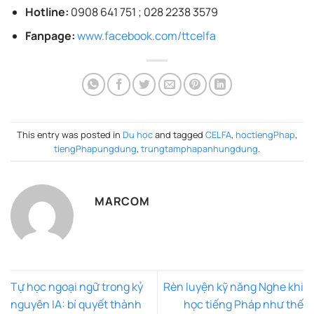
Hotline:
0908 641 751 ; 028 2238 3579
Fanpage:
www.facebook.com/ttcelfa
This entry was posted in
Du học
and tagged
CELFA
,
hoctiengPhap
,
tiengPhapungdung
,
trungtamphapanhungdung
.
MARCOM
Tự học ngoại ngữ trong kỷ
Rèn luyện kỹ năng Nghe khi
nguyên IA: bí quyết thành
học tiếng Pháp như thế