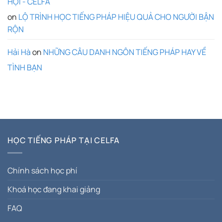
HỘI - CELFA
on
LỘ TRÌNH HỌC TIẾNG PHÁP HIỆU QUẢ CHO NGƯỜI BẬN
RỘN
Hải Hà
on
NHỮNG CÂU DANH NGÔN TIẾNG PHÁP HAY VỀ
TÌNH BẠN
HỌC TIẾNG PHÁP TẠI CELFA
Chính sách học phí
Khoá học đang khai giảng
FAQ