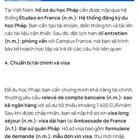
Tại Việt Nam,
hồ sơ du học Pháp
cần được nộp qua hệ
thống
Études en France (n.m.): Hệ thống đăng ký du
học Pháp
. Bạn cần tạo tài khoản, điền thông tin và tải lên
các tài liệu cần thiết. Sau đó, đặt lịch hẹn để
entretien
(n.m.): phỏng vấn
với Campus France, nơi bạn sẽ trình
bày kế hoạch học tập và trả lời các câu hỏi liên quan.
4. Chuẩn bị tài chính và visa
Để du học Pháp, bạn cần chứng minh khả năng tài chính,
thường yêu cầu
relevé de compte bancaire (n.m.): sao
kê ngân hàng
với số dư tối thiểu khoảng 7.400 EUR/năm.
Sau khi được chấp nhận, bạn sẽ nộp hồ sơ xin
visa long
séjour (n.m.): visa dài hạn
tại
Ambassade de France
(n.f.): Đại sứ quán Pháp
. Hồ sơ visa bao gồm
formulaire
de demande (n.m.): mẫu đơn xin visa
, thư mời nhập