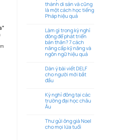
thành di sản và cũng
là một cách học tiếng
Pháp hiệu quả
s”
Làm gì trong kỳ nghỉ
á
đông để phát triển
bản thân? 7 cách
ảm
nâng cấp kỹ năng và
ngôn ngữ hiệu quả
Dàn ý bài viết DELF
cho người mới bắt
đầu
Kỳ nghỉ đông tại các
trường đại học châu
Âu
Thư gửi ông già Noel
cho mọi lứa tuổi