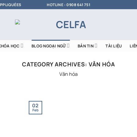
APPLIQUÉES
HOTLINE : 0908 641 751
KHÓA HỌC
BLOG NGOẠI NGỮ
BẢN TIN
TÀI LIỆU
LIÊ
CATEGORY ARCHIVES:
VĂN HÓA
Văn hóa
02
Feb