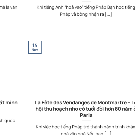
mà là văn
Khi tiếng Anh “hoà vào” tiếng Pháp Bạn học tiến
Pháp và bỗng nhận ra [...]
14
Nov
hát minh
La Fête des Vendanges de Montmartre – L
hội thu hoạch nho có tuổi đời hơn 80 năm 
Paris
ách quốc
Khi việc học tiếng Pháp trở thành hành trình khá
phá văn hoá Nếu bạn [...]