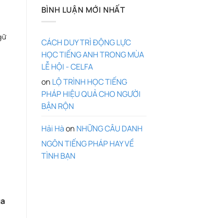
BÌNH LUẬN MỚI NHẤT
gữ
CÁCH DUY TRÌ ĐỘNG LỰC
HỌC TIẾNG ANH TRONG MÙA
LỄ HỘI - CELFA
on
LỘ TRÌNH HỌC TIẾNG
PHÁP HIỆU QUẢ CHO NGƯỜI
BẬN RỘN
Hải Hà
on
NHỮNG CÂU DANH
NGÔN TIẾNG PHÁP HAY VỀ
TÌNH BẠN
ủa