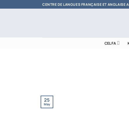
Skip
CENTRE DE LANGUES FRANÇAISE ET ANGLAISE 
to
content
CELFA
25
May