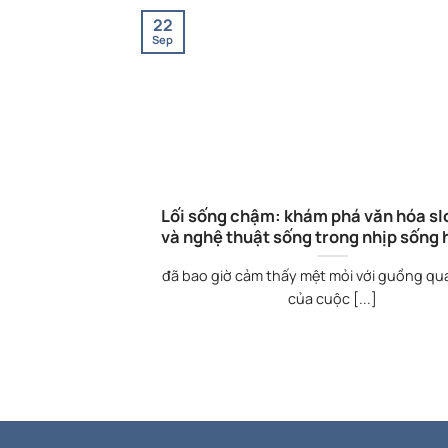
22
Sep
Lối sống chậm: khám phá văn hóa sl
và nghệ thuật sống trong nhịp sống 
đã bao giờ cảm thấy mệt mỏi với guồng qua
của cuộc [...]