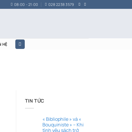
08:00 - 21:00
028 2238 3579
N HỆ
TIN TỨC
« Bibliophile » và «
Bouquiniste » – Khi
tình yêu sách trở