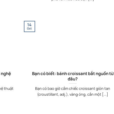
14
Oct
 nghệ
Bạn có biết: bánh croissant bắt nguồn từ
đâu?
hệ thuật
Bạn có bao giờ cầm chiếc croissant giòn tan
(croustillant, adj.), vàng óng, cắn một [...]