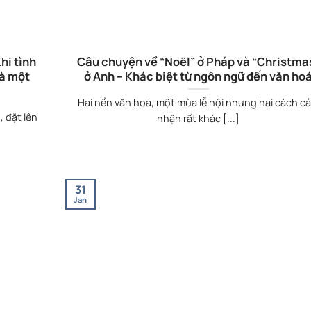
hi tình
Câu chuyện về “Noël” ở Pháp và “Christma
là một
ở Anh – Khác biệt từ ngôn ngữ đến văn ho
ả
Hai nền văn hoá, một mùa lễ hội nhưng hai cách c
 đặt lên
nhận rất khác [...]
31
Jan