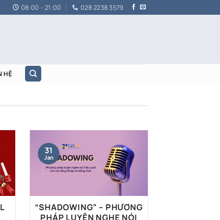
08:00 - 21:00
028 2238 3579
N HỆ
31
Jan
EL
“SHADOWING” – PHƯƠNG
PHÁP LUYỆN NGHE NÓI