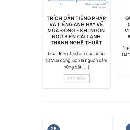
TRÍCH DẪN TIẾNG PHÁP
G
VÀ TIẾNG ANH HAY VỀ
MÙA ĐÔNG – KHI NGÔN
V
NGỮ BIẾN CÁI LẠNH
THÀNH NGHỆ THUẬT
Ngà
Mùa đông đẹp hơn qua ngôn
Nam 
từ Mùa đông luôn là nguồn cảm
hứng bất [...]
ĐỌC THÊM
28