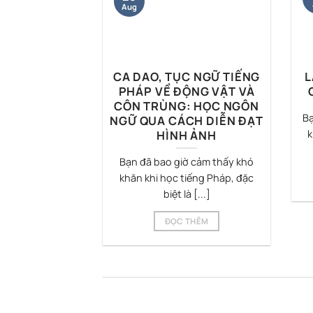
Aug
CÁCH DIỄN
CA DAO, TỤC NGỮ TIẾNG
L
TIẾNG PHÁP
PHÁP VỀ ĐỘNG VẬT VÀ
NG VỀ HOA
CÔN TRÙNG: HỌC NGÔN
Bạ
 RAU CỦ
NGỮ QUA CÁCH DIỄN ĐẠT
HÌNH ẢNH
k
tiếng Pháp ứng
Bạn đã bao giờ cảm thấy khó
 nâng cao khả
khăn khi học tiếng Pháp, đặc
tiếp [...]
biệt là [...]
THÊM
ĐỌC THÊM