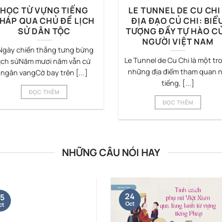
HỌC TỪ VỰNG TIẾNG
LE TUNNEL DE CU CHI
HÁP QUA CHỦ ĐỀ LỊCH
ĐỊA ĐẠO CỦ CHI: BIỂ
SỬ DÂN TỘC
TƯỢNG ĐẦY TỰ HÀO C
NGƯỜI VIỆT NAM
Ngày chiến thắng tưng bừng
Le Tunnel de Cu Chi là một tr
lịch sửNăm mươi năm vẫn cứ
những địa điểm tham quan n
ngân vangCờ bay trên [...]
tiếng, [...]
ĐỌC THÊM
ĐỌC THÊM
NHỮNG CÂU NÓI HAY
24
5
Oct
ct