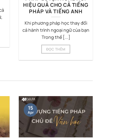
HIỆU QUẢ CHO CẢ TIẾNG
cả
PHÁP VÀ TIẾNG ANH
ữ,
Khi phương pháp học thay đổi
cả hành trình ngoại ngữ của bạn
Trong thế [...]
ĐỌC THÊM
15
Apr