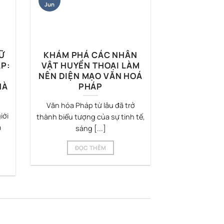
Jun
Ữ
KHÁM PHÁ CÁC NHÂN
ÁP:
VẬT HUYỀN THOẠI LÀM
NÊN DIỆN MẠO VĂN HOÁ
HÀ
PHÁP
Văn hóa Pháp từ lâu đã trở
iới
thành biểu tượng của sự tinh tế,
a
sáng [...]
ĐỌC THÊM