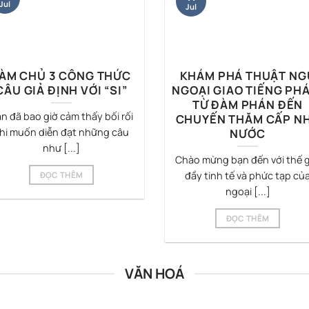
Jul
Jul
ÀM CHỦ 3 CÔNG THỨC
KHÁM PHÁ THUẬT NG
CÂU GIẢ ĐỊNH VỚI “SI”
NGOẠI GIAO TIẾNG PH
TỪ ĐÀM PHÁN ĐẾN
n đã bao giờ cảm thấy bối rối
CHUYẾN THĂM CẤP N
NƯỚC
hi muốn diễn đạt những câu
như [...]
Chào mừng bạn đến với thế g
đầy tinh tế và phức tạp củ
ĐỌC THÊM
ngoại [...]
ĐỌC THÊM
VĂN HOÁ