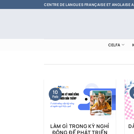
Skip
CENTRE DE LANGUES FRANÇAISE ET ANGLAISE 
to
content
CELFA
10
Feb
PENSER EN
LÀM GÌ TRONG KỲ NGHỈ
DÀ
 RÈN LUYỆN
ĐÔNG ĐỂ PHÁT TRIỂN