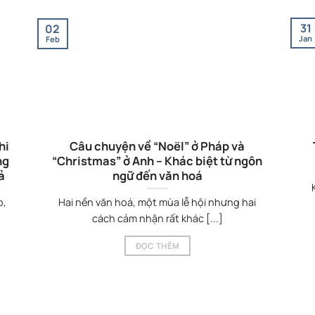
31
02
Jan
Feb
hi
Câu chuyện về “Noël” ở Pháp và
ng
“Christmas” ở Anh – Khác biệt từ ngôn
ả
ngữ đến văn hoá
p,
Hai nền văn hoá, một mùa lễ hội nhưng hai
cách cảm nhận rất khác [...]
ĐỌC THÊM