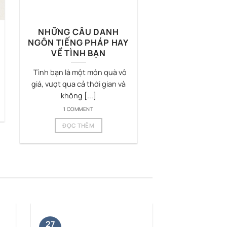
NHỮNG CÂU DANH
NGÔN TIẾNG PHÁP HAY
VỀ TÌNH BẠN
Tình bạn là một món quà vô
giá, vượt qua cả thời gian và
không [...]
1 COMMENT
ĐỌC THÊM
27