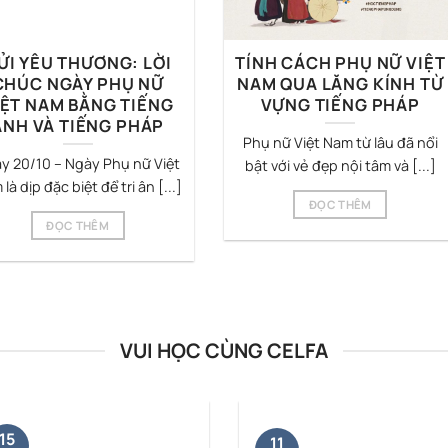
ỬI YÊU THƯƠNG: LỜI
TÍNH CÁCH PHỤ NỮ VIỆT
CHÚC NGÀY PHỤ NỮ
NAM QUA LĂNG KÍNH TỪ
IỆT NAM BẰNG TIẾNG
VỰNG TIẾNG PHÁP
ANH VÀ TIẾNG PHÁP
Phụ nữ Việt Nam từ lâu đã nổi
y 20/10 – Ngày Phụ nữ Việt
bật với vẻ đẹp nội tâm và [...]
là dịp đặc biệt để tri ân [...]
ĐỌC THÊM
ĐỌC THÊM
VUI HỌC CÙNG CELFA
15
11