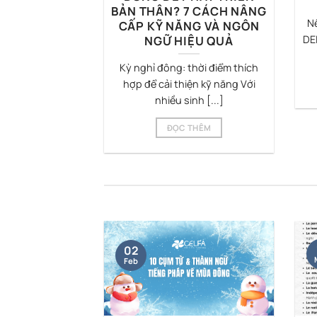
IẾNG PHÁP”
BẢN THÂN? 7 CÁCH NÂNG
Nế
CHO GEN Z
CẤP KỸ NĂNG VÀ NGÔN
NGỮ HIỆU QUẢ
DE
“dịch trong đầu”
Kỳ nghỉ đông: thời điểm thích
háp? Bạn đã học
hợp để cải thiện kỹ năng Với
[...]
nhiều sinh [...]
THÊM
ĐỌC THÊM
02
Feb