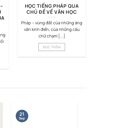
 –
HỌC TIẾNG PHÁP QUA
U
CHỦ ĐỀ VỀ VĂN HỌC
ỦA
Pháp – vùng đất của những áng
văn kinh điển, của những câu
ong
chữ chạm [...]
ổi
ĐỌC THÊM
21
Sep