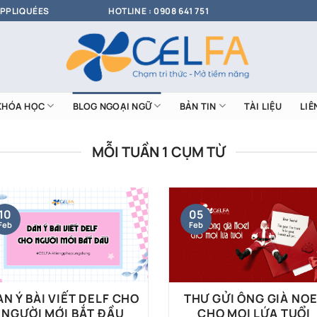
APPLIQUÉES
HOTLINE : 0908 641 751
KHÓA HỌC
BLOG NGOẠI NGỮ
BẢN TIN
TÀI LIỆU
LIÊ
MỖI TUẦN 1 CỤM TỪ
10
05
Feb
Feb
N Ý BÀI VIẾT DELF CHO
THƯ GỬI ÔNG GIÀ NO
NGƯỜI MỚI BẮT ĐẦU
CHO MỌI LỨA TUỔI