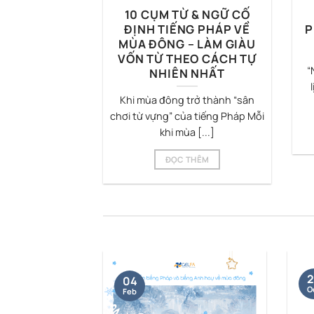
 TỪ VỰNG
10 CỤM TỪ & NGỮ CỐ
CHỦ ĐỀ “LES
ĐỊNH TIẾNG PHÁP VỀ
P
E DOUANE
MÙA ĐÔNG – LÀM GIÀU
ES” – THUẾ
VỐN TỪ THEO CÁCH TỰ
“
ĐỐI ỨNG
NHIÊN NHẤT
thương mại quốc
Khi mùa đông trở thành “sân
its de douane
chơi từ vựng” của tiếng Pháp Mỗi
huế (quan) [...]
khi mùa [...]
THÊM
ĐỌC THÊM
2
04
O
Feb