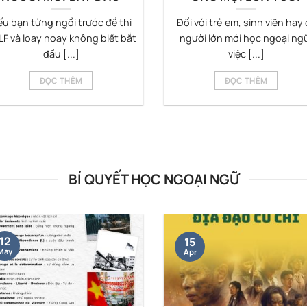
u bạn từng ngồi trước đề thi
Đối với trẻ em, sinh viên hay 
LF và loay hoay không biết bắt
người lớn mới học ngoại ng
đầu [...]
việc [...]
ĐỌC THÊM
ĐỌC THÊM
BÍ QUYẾT HỌC NGOẠI NGỮ
12
15
May
Apr