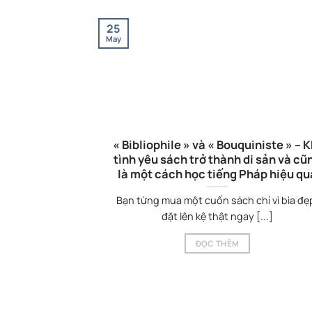
25
May
h đến tiếng
« Bibliophile » và « Bouquiniste » – K
icisme và câu
tình yêu sách trở thành di sản và cũ
n Z
là một cách học tiếng Pháp hiệu qu
ng Pháp Bạn học
Bạn từng mua một cuốn sách chỉ vì bìa đẹ
 ra [...]
đặt lên kệ thật ngay [...]
ĐỌC THÊM